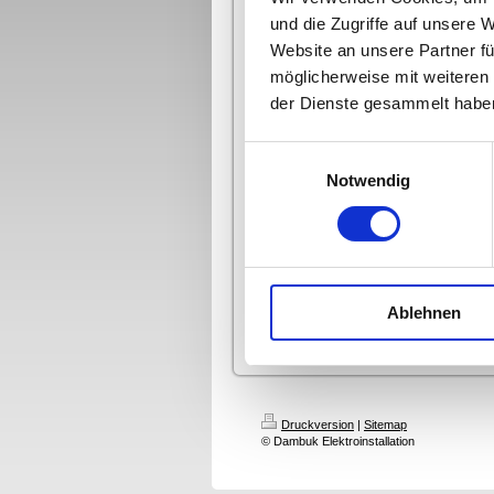
und die Zugriffe auf unsere 
Unsere Bürozeiten
Website an unsere Partner fü
Montag bis Freitag
möglicherweise mit weiteren
8:00Uhr - 17:00Uhr
der Dienste gesammelt habe
Unsere Öffnungszeiten
Montag bis Freitag
Einwilligungsauswahl
10:00 - 12:00 Uhr
13:00 - 16:30 Uhr
Notwendig
Samstag 9:00 Uhr - 11:00 Uhr
Ablehnen
Druckversion
|
Sitemap
© Dambuk Elektroinstallation